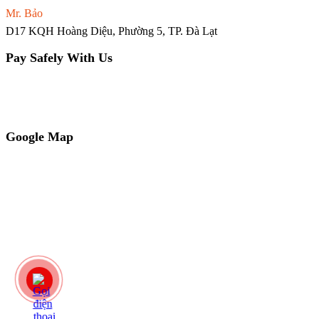
Mr. Bảo
0965.02.66.81
D17 KQH Hoàng Diệu, Phường 5, TP. Đà Lạt
Pay Safely With Us
Chủ tài khoản: NGUYỄN QUỐC BẢO
Ngân hàng VP Bank
STK: 251201932222
Google Map