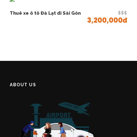
chỗ
$$$
Thuê xe ô tô Đà Lạt đi Sài Gòn
Dịch vụ cho thuê xe Đà Lạt đi Nha Trang
3,200,000đ
Luôn luôn có sẵn xe.
Tài xế giàu kinh nghiệm.
Đa dạng các dòng xe.
Xe luôn được bảo trì theo định kỳ.
Cước phí xe luôn cạnh tranh.
Hệ thống thanh toán linh hoạt.
Nhận được 99% khách hàng cũ phản hồi tốt.
An toàn – Uy tín – Chuyên nghiệp.
ABOUT US
BẢN ĐỒ ĐÀ LẠT ĐI NHA
TRANG