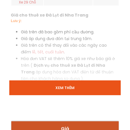
Xe 29 Chỗ
Giá cho thuê xe Đà Lạt đi Nha Trang
Lưu ý:
Giá trên đã bao gồm phí cầu đường.
Giá áp dụng đưa đón tại trung tâm.
Giá trên có thể thay đổi vào các ngày cao
điểm
lễ, tết, cuối tuần
.
Hóa đơn VAT sẽ thêm 10% giá xe như báo giá ở
trên (
Dịch vụ cho thuê xe Đà Lạt đi Nha
Trang
áp dụng hóa đơn VAT điện tử để thuận
tiện cho khách hàng sử dụng ).
XEM THÊM
ĐẶT XE GỌI NGAY
☏ Hotline: 0965.026.681
Giá