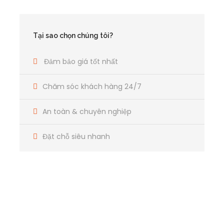
Với dàn xe 4 chỗ, 7 chỗ, 16
chỗ, 29 chỗ… đời mới hiện đại
Tại sao chọn chúng tôi?
ĐẶT CHỖ SIÊU NHANH
Đảm bảo giá tốt nhất
Chỉ với đầy đủ thời gian và
Chăm sóc khách hàng 24/7
địa điểm đưa đón
An toàn & chuyên nghiệp
Đặt chỗ siêu nhanh
Bạn có câu hỏi?
CHI TIẾT DỊCH VỤ CHO THUÊ