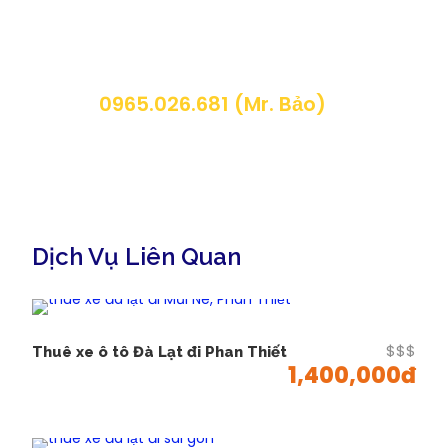
XE ĐÀ LẠT ĐI NHA TRANG
Đừng ngần ngại gọi ngay cho chúng tôi. Chúng
tôi rất vui được nói chuyện với bạn.
Các dòng xe oto cho thuê Đà Lạt đi Nha
0965.026.681 (Mr. Bảo)
Trang
Ngoài các hãng xe giường nằm thì
cho thuê xe ô tô
Đà Lạt đi Nha Trang
cũng là phương tiện được nhiều
người lựa chọn. Ưu điểm của loại xe này là có không
gian riêng tư, được dừng chân nghỉ ngơi thoải mái và
đa dạng sự lựa chọn.
Dịch Vụ Liên Quan
Loại xe
Hiệu xe
Xe 4 chỗ
Toyota Altis, Honda Civic, Vios, Kia K3, Kia
$$$
Thuê xe ô tô Đà Lạt đi Phan Thiết
K4…
1,400,000đ
Xe 7 chỗ
Toyota Fortuner, Innova, Xpander, Ertiga,
XL7…
Xe 16
Ford Transit, Mercedes Sprinter, Solati