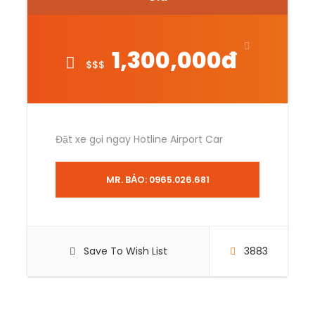
1,300,000đ
$$$
ĐẢM BẢO GIÁ TỐT NHẤT
Chúng tôi luôn cập nhập giá
HOT nhất thị trường
Đặt xe gọi ngay Hotline Airport Car
PHỤC VỤ 24/7
MR. BẢO: 0965.026.681
Khách hàng có thể đặt xe
vào tất cả các ngày trong
tuần
Save To Wish List
3883
AN TOÀN & CHUYÊN NGHIỆP