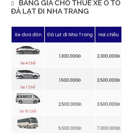
BẢNG GIÁ CHO THUÊ XE Ô TÔ
ĐÀ LẠT ĐI NHA TRANG
Xe đưa đón
Đà Lạt đi Nha Trang
Hai chiều
1.300.000Đ
2.300.000Đ
Xe 4 Chỗ
1.500.000Đ
2.500.000Đ
Xe 7 Chỗ
2.500.000Đ
3.500.000Đ
Xe 16 Chỗ
5.500.000Đ
7.000.000Đ