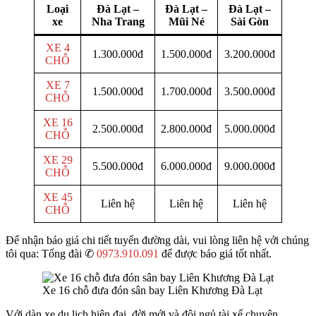
Loại
Đà Lạt –
Đà Lạt –
Đà Lạt –
xe
Nha Trang
Mũi Né
Sài Gòn
XE 4
1.300.000đ
1.500.000đ
3.200.000đ
CHỖ
XE 7
1.500.000đ
1.700.000đ
3.500.000đ
CHỖ
XE 16
2.500.000đ
2.800.000đ
5.000.000đ
CHỖ
XE 29
5.500.000đ
6.000.000đ
9.000.000đ
CHỖ
XE 45
Liên hệ
Liên hệ
Liên hệ
CHỖ
Để nhận báo giá chi tiết tuyến đường dài, vui lòng liên hệ với chúng
tôi qua: Tổng đài ✆
0973.910.091
để được báo giá tốt nhất.
Xe 16 chỗ đưa đón sân bay Liên Khương Đà Lạt
Với dàn xe du lịch hiện đại, đời mới và đội ngủ tài xế chuyên