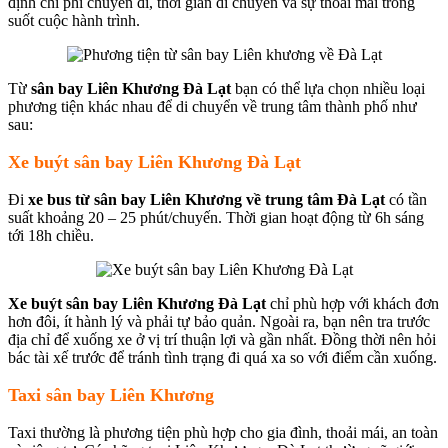
định chi phí chuyến đi, thời gian di chuyển và sự thoải mái trong
suốt cuộc hành trình.
Từ
sân bay Liên Khương Đà Lạt
bạn có thể lựa chọn nhiều loại
phương tiện khác nhau để di chuyển về trung tâm thành phố như
sau:
Xe buýt sân bay Liên Khương Đà Lạt
Đi
xe bus từ sân bay Liên Khương về trung tâm Đà Lạt
có tần
suất khoảng 20 – 25 phút/chuyến. Thời gian hoạt động từ 6h sáng
tới 18h chiều.
Xe buýt sân bay Liên Khương Đà Lạt
chỉ phù hợp với khách đơn
hơn đôi, ít hành lý và phải tự bảo quản. Ngoài ra, bạn nên tra trước
địa chỉ để xuống xe ở vị trí thuận lợi và gần nhất. Đồng thời nên hỏi
bác tài xế trước để tránh tình trạng đi quá xa so với điểm cần xuống.
Taxi sân bay Liên Khương
Taxi thường là phương tiện phù hợp cho gia đình, thoải mái, an toàn