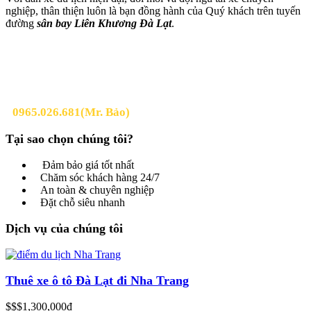
nghiệp, thân thiện luôn là bạn đồng hành của Quý khách trên tuyến
đường
sân bay Liên Khương Đà Lạt
.
Bạn có câu hỏi?
Đừng ngần ngại gọi cho chúng tôi. Chúng tôi rất vui được nói
chuyện với bạn.
0965.026.681(Mr. Bảo)
Tại sao chọn chúng tôi?
Đảm bảo giá tốt nhất
Chăm sóc khách hàng 24/7
An toàn & chuyên nghiệp
Đặt chỗ siêu nhanh
Dịch vụ của chúng tôi
Thuê xe ô tô Đà Lạt đi Nha Trang
$$$
1,300,000đ