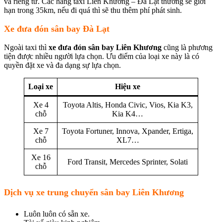
và riêng tư. Các hãng taxi Liên Khương – Đà Lạt thường sẽ giới
hạn trong 35km, nếu đi quá thì sẽ thu thêm phí phát sinh.
Xe đưa đón sân bay Đà Lạt
Ngoài taxi thì
xe đưa đón sân bay Liên Khương
cũng là phương
tiện được nhiều người lựa chọn. Ưu điểm của loại xe này là có
quyền đặt xe và đa dạng sự lựa chọn.
Loại xe
Hiệu xe
Xe 4
Toyota Altis, Honda Civic, Vios, Kia K3,
chỗ
Kia K4…
Xe 7
Toyota Fortuner, Innova, Xpander, Ertiga,
chỗ
XL7…
Xe 16
Ford Transit, Mercedes Sprinter, Solati
chỗ
Dịch vụ xe trung chuyển sân bay Liên Khương
Luôn luôn có sẵn xe.