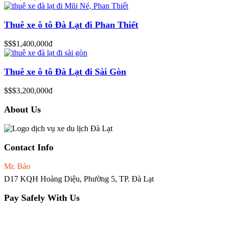
Thuê xe ô tô Đà Lạt đi Phan Thiết
$$$
1,400,000đ
Thuê xe ô tô Đà Lạt đi Sài Gòn
$$$
3,200,000đ
About Us
Contact Info
Mr. Bảo
0965.02.66.81
D17 KQH Hoàng Diệu, Phường 5, TP. Đà Lạt
Pay Safely With Us
Chủ tài khoản: NGUYỄN QUỐC BẢO
Ngân hàng VP Bank