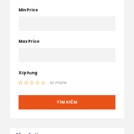
Min Price
Max Price
Xếp hạng
or more